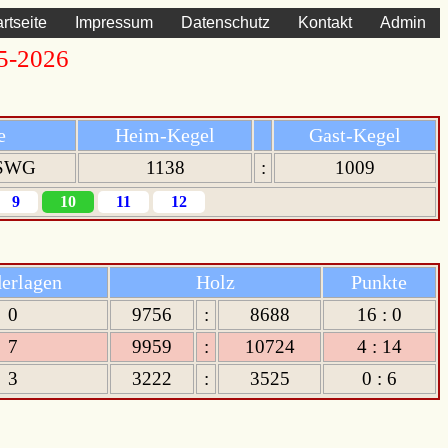
artseite
Impressum
Datenschutz
Kontakt
Admin
25-2026
e
Heim-Kegel
Gast-Kegel
 SWG
1138
:
1009
9
10
11
12
erlagen
Holz
Punkte
0
9756
:
8688
16 : 0
7
9959
:
10724
4 : 14
3
3222
:
3525
0 : 6