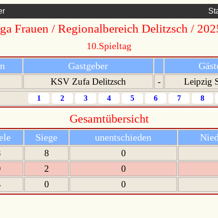
er
St
iga Frauen / Regionalbereich Delitzsch / 20
10.Spieltag
nn
Gastgeber
Gäst
KSV Zufa Delitzsch
-
Leipzig
1
2
3
4
5
6
7
8
Gesamtübersicht
ele
Siege
unentschieden
Nied
8
8
0
9
2
0
3
0
0