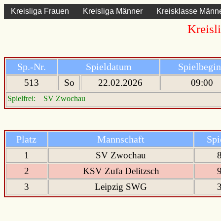
Kreisliga Frauen
Kreisliga Männer
Kreisklasse Männ
Kreisl
Sp.-Nr.
Spieldatum
Spielbegi
513
So
22.02.2026
09:00
Spielfrei: SV Zwochau
Platz
Mannschaft
Spi
1
SV Zwochau
2
KSV Zufa Delitzsch
3
Leipzig SWG