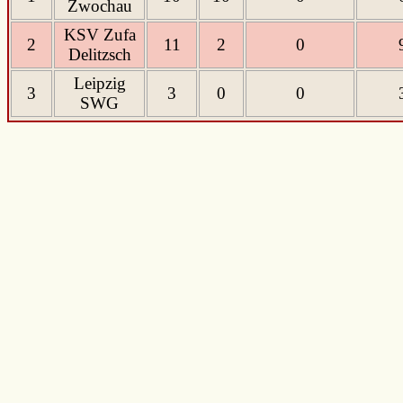
Zwochau
KSV Zufa
2
11
2
0
Delitzsch
Leipzig
3
3
0
0
SWG