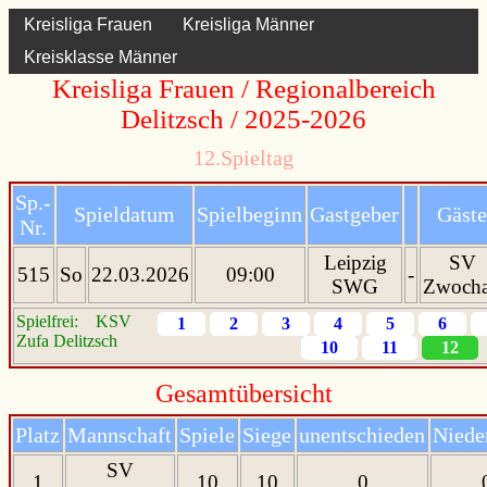
Kreisliga Frauen
Kreisliga Männer
Datenschutz
Impressum
Startseite
Kontakt
Admin
Kreisklasse Männer
Kreisliga Frauen / Regionalbereich
Delitzsch / 2025-2026
12.Spieltag
Sp.-
Spieldatum
Spielbeginn
Gastgeber
Gäste
Nr.
Leipzig
SV
515
So
22.03.2026
09:00
-
SWG
Zwoch
Spielfrei: KSV
1
2
3
4
5
6
Zufa Delitzsch
10
11
12
Gesamtübersicht
Platz
Mannschaft
Spiele
Siege
unentschieden
Niede
SV
1
10
10
0