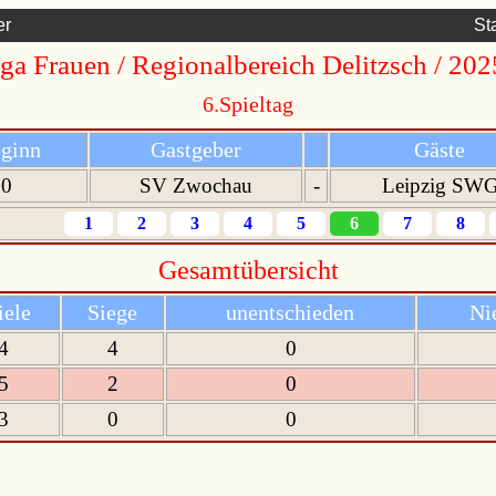
er
St
iga Frauen / Regionalbereich Delitzsch / 20
6.Spieltag
eginn
Gastgeber
Gäste
00
SV Zwochau
-
Leipzig SW
1
2
3
4
5
6
7
8
Gesamtübersicht
iele
Siege
unentschieden
Ni
4
4
0
5
2
0
3
0
0