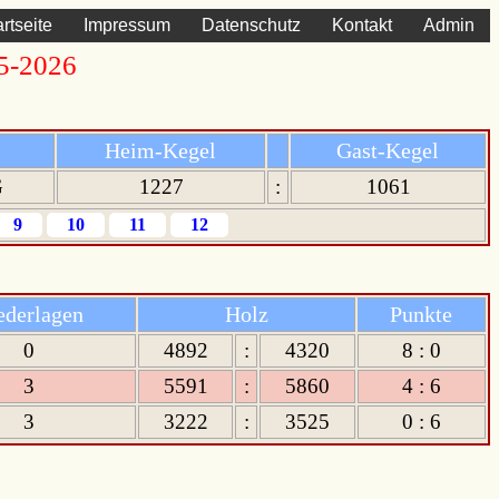
artseite
Impressum
Datenschutz
Kontakt
Admin
25-2026
Heim-Kegel
Gast-Kegel
G
1227
:
1061
9
10
11
12
ederlagen
Holz
Punkte
0
4892
:
4320
8 : 0
3
5591
:
5860
4 : 6
3
3222
:
3525
0 : 6