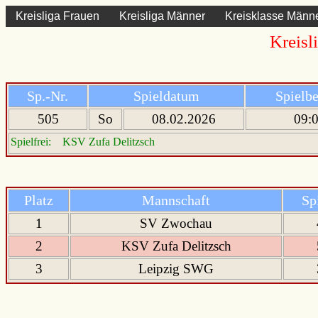
Kreisliga Frauen
Kreisliga Männer
Kreisklasse Männ
Kreisl
Sp.-Nr.
Spieldatum
Spielb
505
So
08.02.2026
09:
Spielfrei: KSV Zufa Delitzsch
Platz
Mannschaft
Sp
1
SV Zwochau
2
KSV Zufa Delitzsch
3
Leipzig SWG